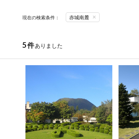
×
赤城南麓
現在の検索条件：
5
件
ありました