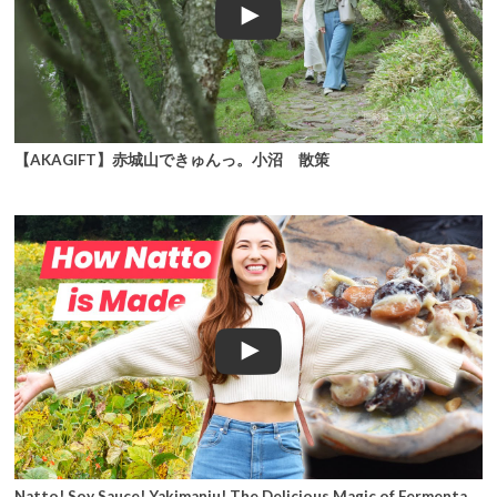
【AKAGIFT】赤城山できゅんっ。小沼 散策
Natto! Soy Sauce! Yakimanju! The Delicious Magic of Fermentation in Maebashi, Gunma