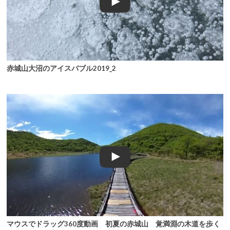
赤城山大沼のアイスバブル2019_2
マウスでドラッグ360度動画 初夏の赤城山 覚満淵の木道を歩く