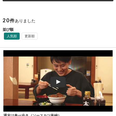
20
件
ありました
並び順
人気順
更新順
週末は食べ歩き（ソースカツ丼編）