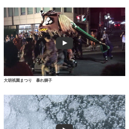
大胡祇園まつり 暴れ獅子