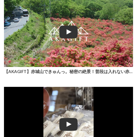
【AKAGIFT】赤城山できゅんっ。秘密の絶景！普段は入れない赤城白樺牧場