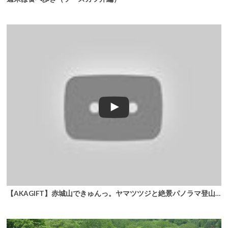
【AKAGIFT】赤城山できゅんっ。ヤマツツジと絶景パノラマ登山 鍋割山