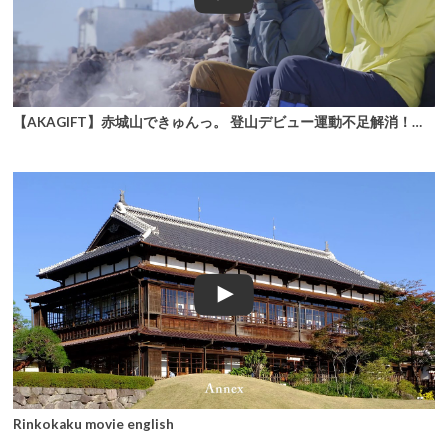
【AKAGIFT】赤城山できゅんっ。 登山デビュー運動不足解消！雪景色でリフレッシュ☆
Rinkokaku movie english