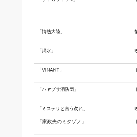
「情熱大陸」
「渇水」
「VINANT」
「ハヤブサ消防団」
「ミステリと言う勿れ」
「家政夫のミタゾノ」