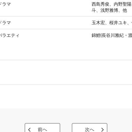
ドラマ
西島秀俊、内野聖陽
斗、浅野雅博、他
ドラマ
玉木宏、桜井ユキ、
バラエティ
錦鯉(長谷川雅紀・渡
前へ
次へ