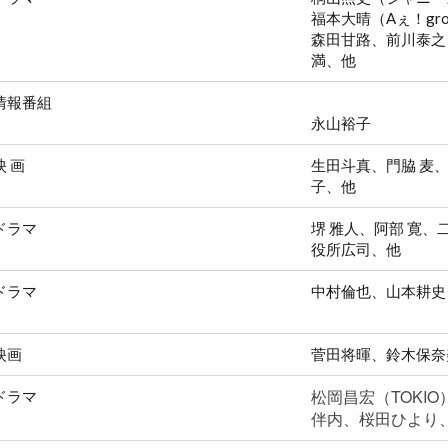
福本大晴（Aぇ！gro
森田甘路、前川泰之
満、他
情報番組
永山裕子
映 画
生田斗真、門脇 麦
子、他
ドラマ
堺 雅人、阿部 寛
役所広司、他
ドラマ
中村倫也、山本耕史
映画
菅田将暉、鈴木保奈
松岡昌宏（TOKI
ドラマ
伴内、桜田ひより