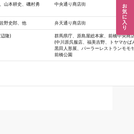
、山本耕史、磯村勇
中央通り商店街
佐野史郎、他
弁天通り商店街
辺隆)
群馬県庁、原島屋総本家、前橋中央商
(中川原呉服店、福美吉野、トヤマかば
黒田人形展、パーラーレストランモモヤ
前橋公園