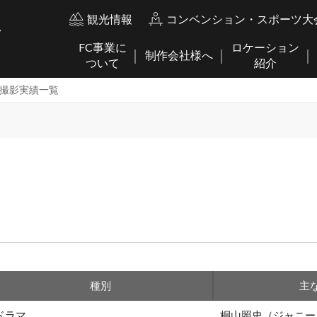
観光情報
コンベンション・スポーツ大
FC事業に
ロケーション
制作会社様へ
ついて
紹介
度撮影実績一覧
種別
主
ドラマ
桐山照史（ジャニーズ