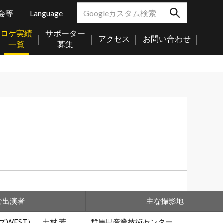
会等
Language
ロケ実績
サポーター
アクセス
お問い合わせ
一覧
募集
な出演者
主な撮影地
WEST）、土村 芳、
群馬県産業技術センター