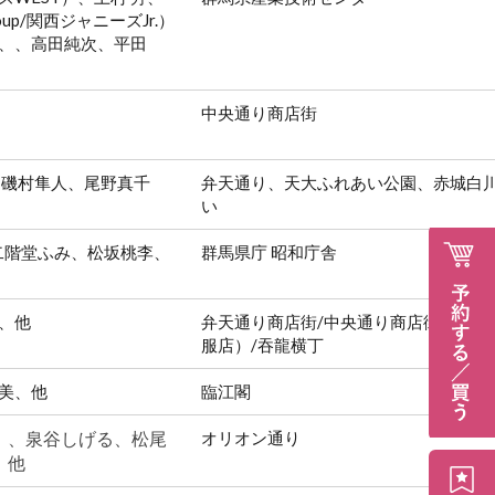
up/関西ジャニーズJr.）
、、高田純次、平田
中央通り商店街
、磯村隼人、尾野真千
弁天通り、天大ふれあい公園、赤城白
い
、二階堂ふみ、松坂桃李、
群馬県庁 昭和庁舎
、他
弁天通り商店街/中央通り商店街（中川
服店）/吞龍横丁
美、他
臨江閣
O）、泉谷しげる、松尾
オリオン通り
、他