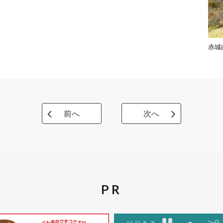
赤城
前へ
次へ
PR