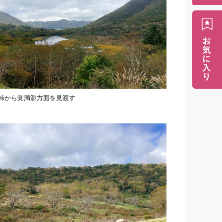
峠から覚満淵方面を見渡す