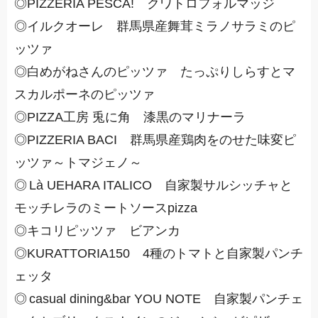
◎PIZZERIA PESCA! クワトロフォルマッジ
◎イルクオーレ 群馬県産舞茸ミラノサラミのピ
ッツァ
◎白めがねさんのピッツァ たっぷりしらすとマ
スカルポーネのピッツァ
◎PIZZA工房 兎に角 漆黒のマリナーラ
◎PIZZERIA BACI 群馬県産鶏肉をのせた味変ピ
ッツァ～トマジェノ～
◎
Là UEHARA ITALICO 自家製サルシッチャと
モッチレラのミートソースpizza
◎キコリピッツァ ビアンカ
◎KURATTORIA150 4種のトマトと自家製パンチ
ェッタ
◎
casual dining&bar YOU NOTE 自家製パンチェ