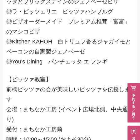
ッタとブリックスナインのジェノベーゼピザ
◎ラ・ピッツェリエ ピッツァハンブルグ
◎ピザオーダーメイド プレミアム椎茸「富富」
のマシコピザ
◎Kitchen KAHOH 白トリュフ香るジャガイモと
ベーコンの自家製ジェノベーゼ
◎You's Dining パンチェッタ エ フンギ
【ピッツァ教室】
前橋ピッツァの会が美味しいピッツァを伝授しま
す
会場：まちなか工房 (イベント広場北側、中央通
り)
受付：まちなか工房前
時間：10:00～15:00 (およそ30分)