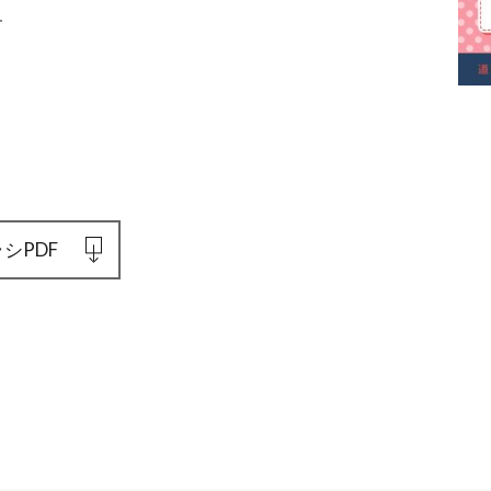
す
シPDF