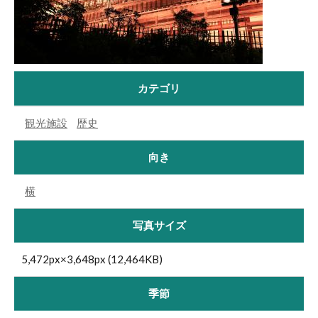
カテゴリ
観光施設
歴史
向き
横
写真サイズ
5,472px×3,648px (12,464KB)
季節