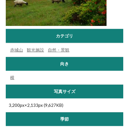
カテゴリ
赤城山
観光施設
自然・景観
向き
横
写真サイズ
3,200px×2,133px (9,627KB)
季節