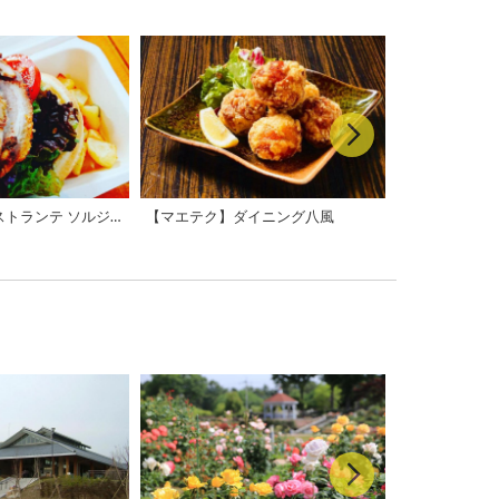
【マエテク】リストランテ ソルジェンテ
【マエテク】ダイニング八風
【マエテク