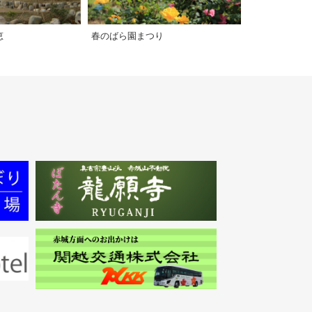
恵
春のばら園まつり
道の駅 ふじみ