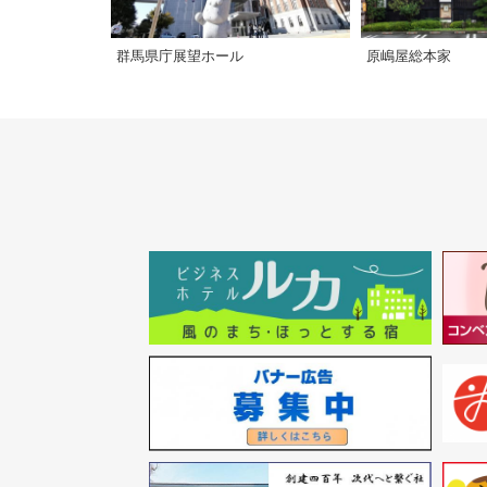
群馬県庁展望ホール
原嶋屋総本家