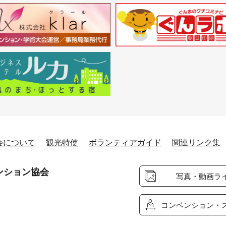
会について
観光特使
ボランティアガイド
関連リンク集
ンション協会
写真・動画ラ
コンベンション・