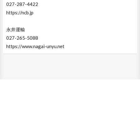
027-287-4422
https://ncb.jp
永井運輸
027-265-5088
https://www.nagai-unyu.net