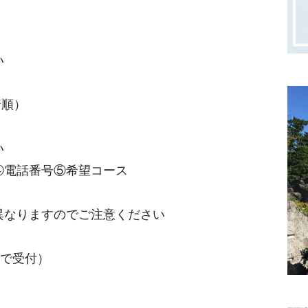
い
着順）
い
④電話番号⑤希望コース
異なりますのでご注意ください
まで受付）