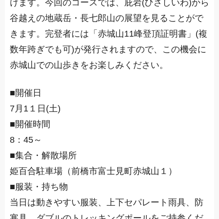
けます。今回のコースでは、庇岩(ひさしいわ)から
谷越えの地蔵岳・長七郎山の展望を見ることがで
きます。完登者には「赤城山11峰登頂証明書」(複
数年跨ぎでも可)が発行されますので、この機会に
赤城山での山歩きをお楽しみください。
■開催日
7月1１日(土)
■開催時間
8：45～
■集合・解散場所
姫百合駐車場（前橋市富士見町赤城山１）
■服装・持ち物
当日は動きやすい服装、
上下セパレート雨具、防
寒具、ダブルのトレッキングポールをご持参くだ