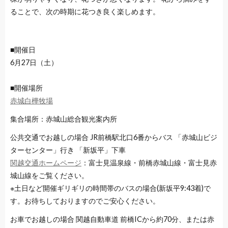
ることで、次の時期に花つき良く楽しめます。
■開催日
6月27日（土）
■開催場所
赤城白樺牧場
集合場所：赤城山総合観光案内所
公共交通でお越しの場合
JR前橋駅北口6番からバス 「赤城山ビジ
ターセンター」行き 「新坂平」下車
関越交通ホームページ
：富士見温泉線・前橋赤城山線・富士見赤
城山線をご覧ください。
※土日など開催ギリギリの時間帯のバスの場合(新坂平9:43着)で
す。お待ちしておりますのでご安心ください。
お車でお越しの場合
関越自動車道 前橋ICから約70分、または赤