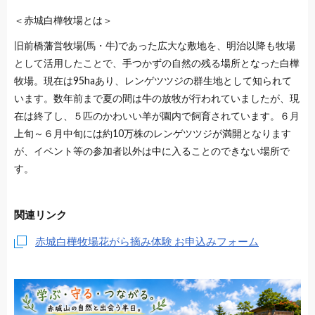
＜赤城白樺牧場とは＞
旧前橋藩営牧場(馬・牛)であった広大な敷地を、明治以降も牧場
として活用したことで、手つかずの自然の残る場所となった白樺
牧場。現在は95haあり、レンゲツツジの群生地として知られて
います。数年前まで夏の間は牛の放牧が行われていましたが、現
在は終了し、５匹のかわいい羊が園内で飼育されています。６月
上旬～６月中旬には約10万株のレンゲツツジが満開となります
が、イベント等の参加者以外は中に入ることのできない場所で
す。
関連リンク
赤城白樺牧場花がら摘み体験 お申込みフォーム