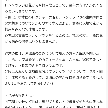
レンゲツツジは花がらを摘み取ることで、翌年の花付きが良くな
るといわれています。
今回は、樹木医のレクチャーのもと、レンゲツツジの生態や保全
の大切さについて分かりやすく学んだあと、実際に現地で花がら
摘みをみんなで体験します。
赤城山の貴重なレンゲツツジを守るために、地元の方と一緒に花
がら摘みのお手伝いをしませんか。
作業の後は、赤城山の自然について地元の方々の解説を聞いた
り、温かい交流を楽しめるティータイムもご用意。家族で楽しく
学びながら参加できるプログラムです。
普段は入れない赤城白樺牧場でレンゲツツジについて「見る・聞
く・体験する」を通して、赤城山の豊かな自然環境を支える心地
よい1日を過ごしてみませんか？
＜花がら摘みとは＞
開花期間の長い植物は、種ができることで栄養がそちらに使われ
株が弱りやすくなり、花つきが悪くなります。 花がら摘みをす