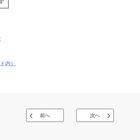
ジ
ド内）
前へ
次へ