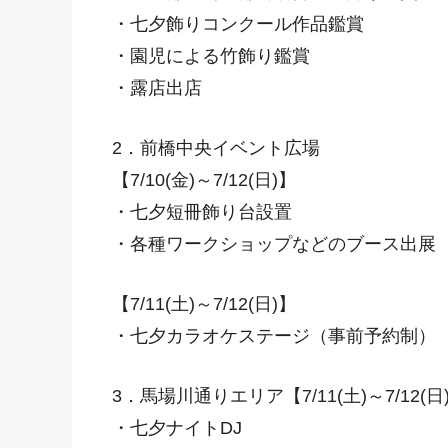
・七夕飾りコンクール作品鑑賞
・園児による竹飾り鑑賞
・露店出店
2．前橋中央イベント広場
【7/10(金)～7/12(日)】
・七夕短冊飾り台設置
・各種ワークショップなどのブース出展
【7/11(土)～7/12(日)】
・七夕カラオケステージ（事前予約制）
3．馬場川通りエリア【7/11(土)
～7/12(日
・七夕ナイトDJ