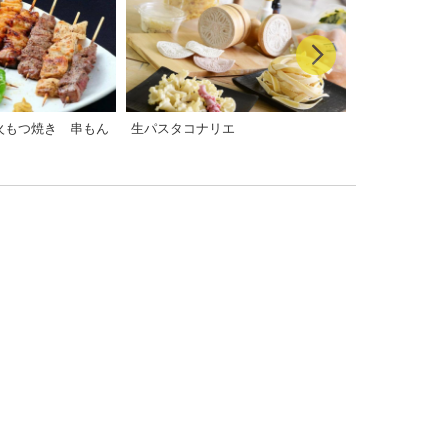
火もつ焼き 串もん
生パスタコナリエ
高橋与商店