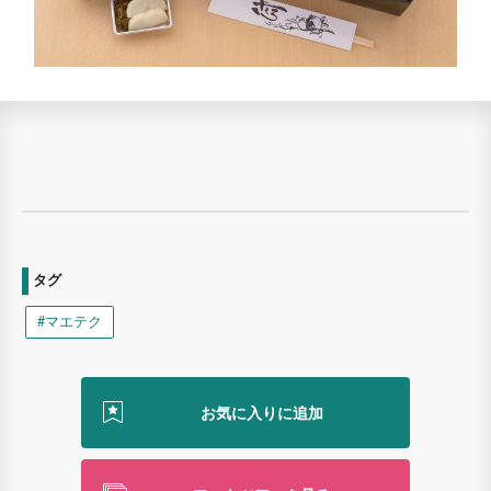
タグ
#マエテク