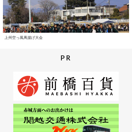
上州空っ風凧揚げ大会
PR