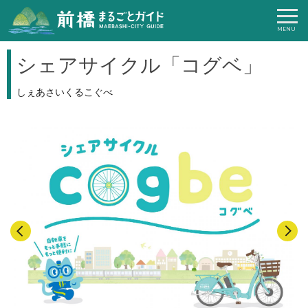
シェアサイクル「コグベ」
しぇあさいくるこぐべ