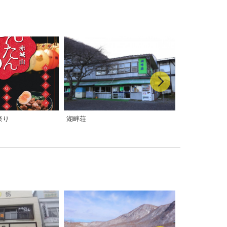
祭り
湖畔荘
赤城見晴館