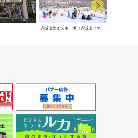
赤城山第１スキー場（赤城山ファミリーゲレンデ）
赤城大沼 天