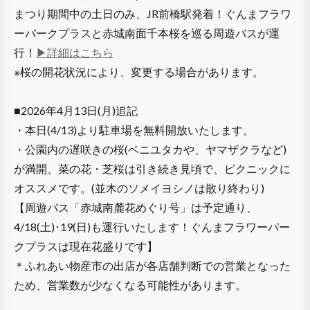
まつり期間中の土日のみ、JR前橋駅発着！ぐんまフラワ
ーパークプラスと赤城南面千本桜を巡る周遊バスが運
行！
▶詳細はこちら
※桜の開花状況により、変更する場合があります。
■2026年4月13日(月)追記
・本日(4/13)より駐車場を無料開放いたします。
・公園内の遅咲きの桜(ベニユタカや、ヤマザクラなど)
が満開、菜の花・芝桜は引き続き見頃で、ピクニックに
オススメです。(並木のソメイヨシノは散り終わり)
【周遊バス「赤城南麓花めぐり号」は予定通り、
4/18(土)･19(日)も運行いたします！ぐんまフラワーパー
クプラスは現在花盛りです】
＊ふれあい物産市の出店が各店舗判断での営業となった
ため、営業数が少なくなる可能性があります。