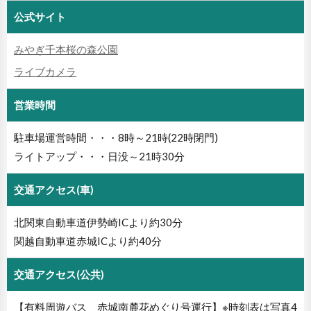
公式サイト
みやぎ千本桜の森公園
ライブカメラ
営業時間
駐車場運営時間・・・8時～21時(22時閉門)
ライトアップ・・・日没～21時30分
交通アクセス(車)
北関東自動車道伊勢崎ICより約30分
関越自動車道赤城ICより約40分
交通アクセス(公共)
【有料周遊バス 赤城南麓花めぐり号運行】※時刻表は写真4