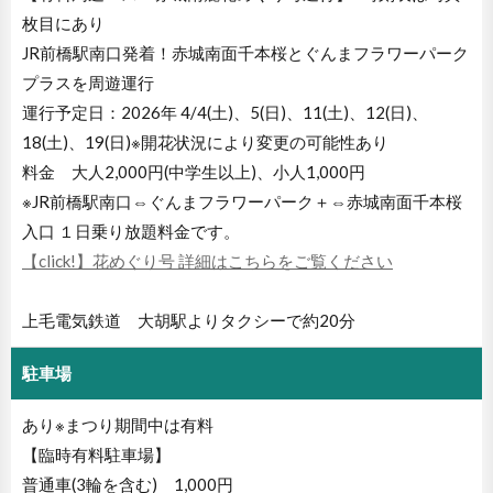
枚目にあり
JR前橋駅南口発着！赤城南面千本桜とぐんまフラワーパーク
プラスを周遊運行
運行予定日：2026年 4/4(土)、5(日)、11(土)、12(日)、
18(土)、19(日)※開花状況により変更の可能性あり
料金 大人2,000円(中学生以上)、小人1,000円
※JR前橋駅南口⇔ぐんまフラワーパーク＋⇔赤城南面千本桜
入口 １日乗り放題料金です。
【click!】花めぐり号 詳細はこちらをご覧ください
上毛電気鉄道 大胡駅よりタクシーで約20分
駐車場
あり※まつり期間中は有料
【臨時有料駐車場】
普通車(3輪を含む) 1,000円