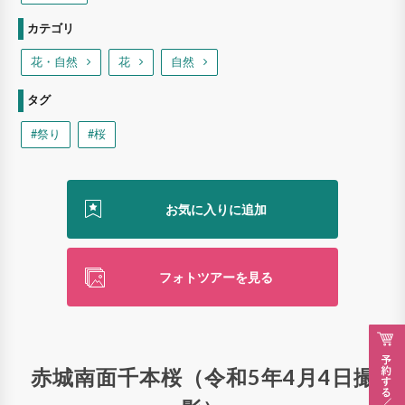
カテゴリ
花・自然
花
自然
タグ
#祭り
#桜
フォトツアーを見る
赤城南面千本桜（令和5年4月4日撮