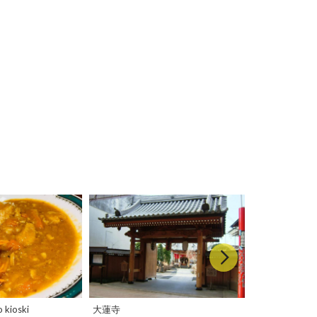
ioski
大蓮寺
【マエテク】5