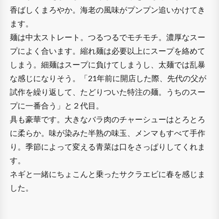
香ばしくまろやか。海老の風味がプンプン追いかけてき
ます。
麺は中太ストレート。つるつるでモチモチ。濃厚なスー
プによく合います。縮れ麺は必要以上にスープを絡めて
しまう。細麺はスープに負けてしまうし、太麺では乱暴
な感じになりそう。「21年前に開店した際、先代の父が
試作を繰り返して、たどりついた特注の麺。うちのスー
プに一番合う」と２代目。
具も豪華です。大きなバラ肉のチャーシューはとろとろ
に柔らか。味が染みた半熟の味玉、メンマもすべて手作
り。季節によって変える青菜は口をさっぱりしてくれま
す。
ネギと一緒にちょこんと乗ったサクラエビに春を感じま
した。