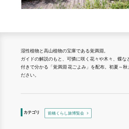
湿性植物と高山植物の宝庫である覚満淵。
ガイドの解説のもと、可憐に咲く花々や木々、蝶な
付きで分かる「覚満淵 花ごよみ」を配布。初夏～
ださい。
カテゴリ
前橋くらし旅博覧会