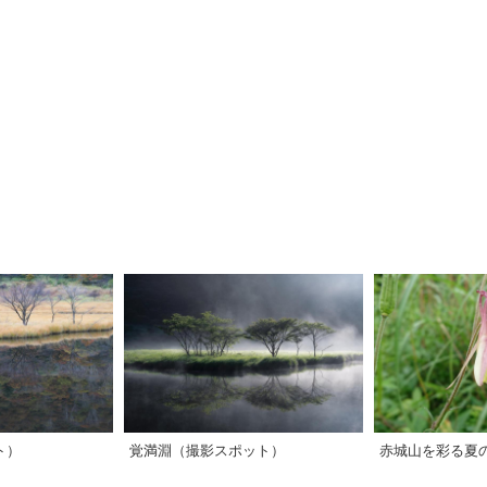
ト）
覚満淵（撮影スポット）
赤城山を彩る夏