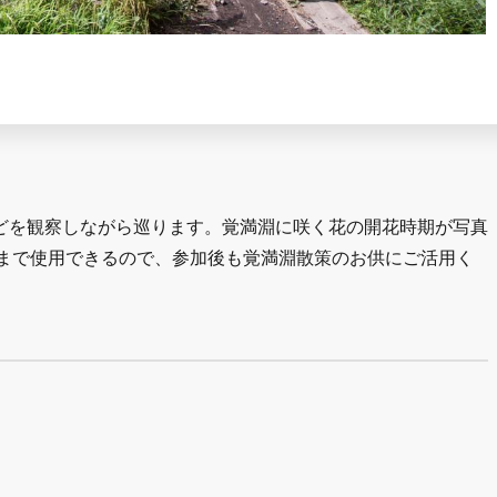
どを観察しながら巡ります。覚満淵に咲く花の開花時期が写真
秋まで使用できるので、参加後も覚満淵散策のお供にご活用く