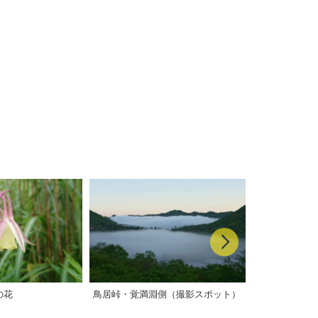
の花
鳥居峠・覚満淵側（撮影スポット）