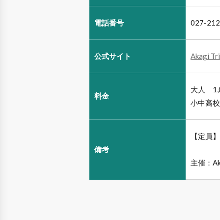
電話番号
027-212
公式サイト
Akagi
大人 1,
料金
小中高校
【定員】
備考
主催：Ak