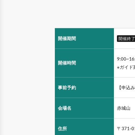
開催期間
開催終
9:00~
開催時間
※ガイド
事前予約
【申込み
会場名
赤城山 
住所
〒371