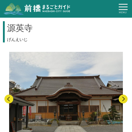
源英寺
げんえいじ