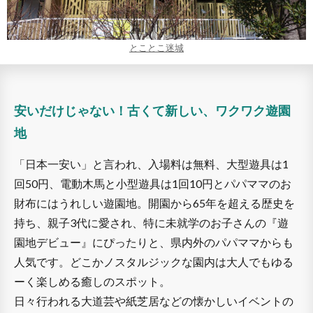
とことこ迷城
安いだけじゃない！古くて新しい、ワクワク遊園
地
「日本一安い」と言われ、入場料は無料、大型遊具は1
回50円、電動木馬と小型遊具は1回10円とパパママのお
財布にはうれしい遊園地。開園から65年を超える歴史を
持ち、親子3代に愛され、特に未就学のお子さんの『遊
園地デビュー』にぴったりと、県内外のパパママからも
人気です。どこかノスタルジックな園内は大人でもゆる
ーく楽しめる癒しのスポット。
日々行われる大道芸や紙芝居などの懐かしいイベントの