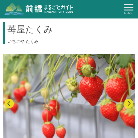
苺屋たくみ
いちごや たくみ