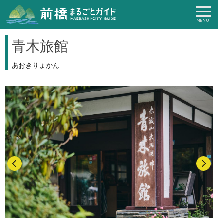
青木旅館
あおきりょかん