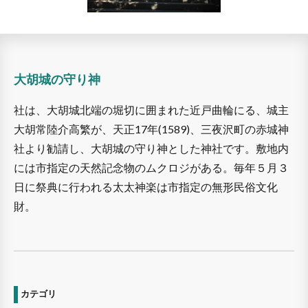
大胡城の守り神
社は、大胡城北端の堀切に囲まれた近戸曲輪にる、城主
大胡常陸介高繁が、天正17年(1589)、三夜沢町の赤城神
社より勧請し、大胡城の守り神とした神社です。敷地内
には市指定の天然記念物のムクロジがある。毎年５月３
日に祭典に行われる太太神楽は市指定の無形民俗文化
財。
カテゴリ