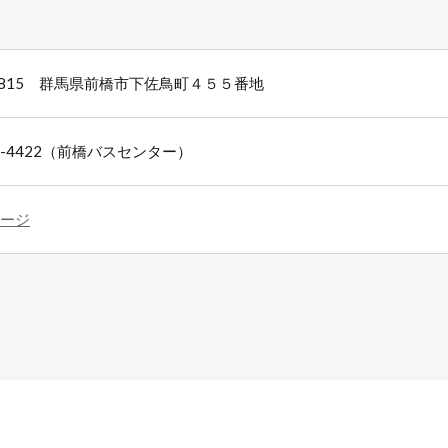
-0815 群馬県前橋市下佐鳥町４５５番地
87-4422（前橋バスセンター）
ージ