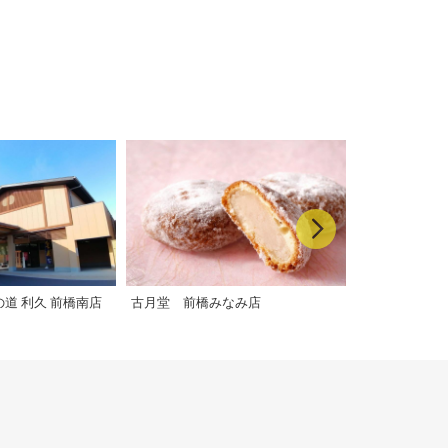
道 利久 前橋南店
古月堂 前橋みなみ店