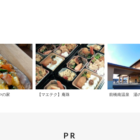
やの家
【マエテク】庵珠
前橋南温泉 湯の
PR