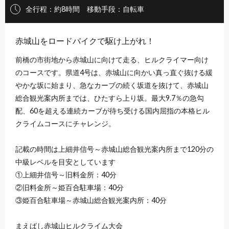
全行程：約8時間 移動手段：自転車
赤城山をロードバイクで駆け上がれ！
前橋の市街地から赤城山に向けて走る、ヒルクライマー向け
のコースです。県道4号は、赤城山に向かい真っ直ぐ抜ける緩
やかな坂に始まり、急なカーブの続く坂道を抜けて、赤城山
総合観光案内所までは、ひたすら上り坂。最大9.7％の急勾
配、60を超える連続カーブが待ち受ける国内屈指の本格ヒル
クライムコースにチャレンジ。
記載の時間は上細井信号～赤城山総合観光案内所まで120分の
中級レベルを目安としています
①上細井信号～旧料金所：40分
②旧料金所～姫百合駐車場：40分
③姫百合駐車場～赤城山総合観光案内所：40分
まえばし赤城山ヒルクライム大会