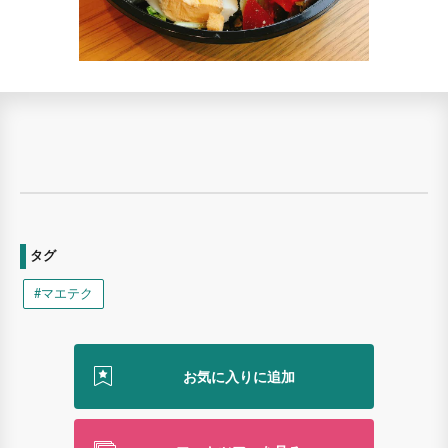
タグ
#マエテク