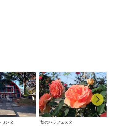
トセンター
秋のバラフェスタ
敷島公園門倉