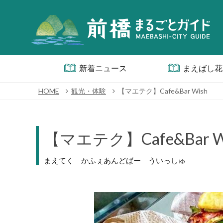
新着ニュース
まえばし花
HOME
観光・体験
【マエテク】Cafe&Bar Wish
【マエテク】Cafe&Bar W
まえてく かふぇあんどばー ういっしゅ