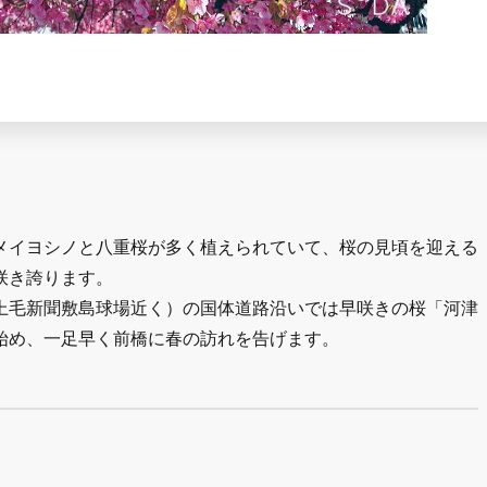
メイヨシノと八重桜が多く植えられていて、桜の見頃を迎える
咲き誇ります。
上毛新聞敷島球場近く）の国体道路沿いでは早咲きの桜「河津
始め、一足早く前橋に春の訪れを告げます。