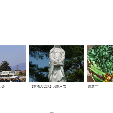
大会
【前橋の伝説】お艶ヶ岩
農窓市